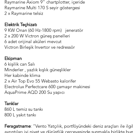
Raymarine Axiom 9" chartplotter, içeride
Raymarine Multi 170 S seyir göstergesi
2 x Raymarine telsiz
Elektrik Teçhizatı
9 KW Onan (60 Hz-1800 rpm) jeneratör
2 x 200 W Victron güneş panelleri
6 adet orijinal aküleri mevcut
Victron Birleşik Invertor ve redressör
Ekipman
6 kişilik can Salı
Minderler , yazlık kışlık güneşlikler
Her kabinde klima
2 x Air Top Evo 55 Webasto kalorifer
Electrolux Perfectcare 600 çamaşır makinesi
AquaPrime AQD 200 Su yapıcı
Tanklar
860 L temiz su tankı
800 L yakıt tankı
Feragatname
: “Vento Yatçılık, portföyündeki deniz araçları ile ilgi
ayrıntıları iyi niyet ve dürüstlük çerçevesinde sunmakla birlikte bu