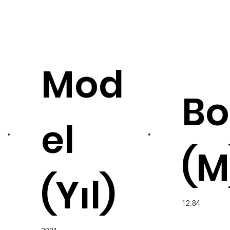
Mod
Bo
el
(M
(Yıl)
12.84