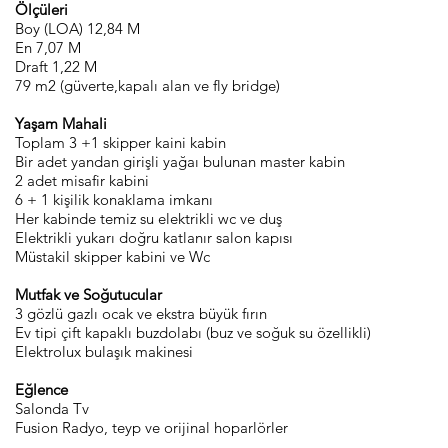
Ölçüleri
Boy (LOA) 12,84 M
En 7,07 M
Draft 1,22 M
79 m2 (güverte,kapalı alan ve fly bridge)
Yaşam Mahali
Toplam 3 +1 skipper kaini kabin
Bir adet yandan girişli yağaı bulunan master kabin
2 adet misafir kabini
6 + 1 kişilik konaklama imkanı
Her kabinde temiz su elektrikli wc ve duş
Elektrikli yukarı doğru katlanır salon kapısı
Müstakil skipper kabini ve Wc
Mutfak ve Soğutucular
3 gözlü gazlı ocak ve ekstra büyük fırın
Ev tipi çift kapaklı buzdolabı (buz ve soğuk su özellikli)
Elektrolux bulaşık makinesi
Eğlence
Salonda Tv
Fusion Radyo, teyp ve orijinal hoparlörler