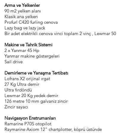
Arma ve Yelkenler
90 m2 yelken alanı
Klasik ana yelken
Profurl C420 furling cenova
Lazy bag ve lazy jack
Bir adet elektrikli cenova vinci toplam 2 vinç , Lewmar 50
Makine ve Tahrik Sistemi
2 x Yanmar 45 Hp
Yanmar makine göstergeleri
Sail drive
Demirleme ve Yanaşma Tertibatı
Lofrans X2 orijinal ırgat
27 Kg Ultra demir
Ultra fırdöndü
Lewmar 20 Kg yedek demir
126 metre 10 mm galvaniz zincir
Zincir sayacı
Navigasyon Enstrumanları
Ramarine P70S otopilot
Raymarine Axiom 12" chartplotter, köprü üstünde